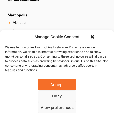
Marcopolis
About us
Testimonials
Manage Cookie Consent
Our services
Online reputation service
We use technologies like cookies to store and/or access device
information. We do this to improve browsing experience and to show
Careers
(non-) personalized ads. Consenting to these technologies will allow us
Contact us
to process data such as browsing behavior or unique IDs on this site. Not
consenting or withdrawing consent, may adversely affect certain
features and functions.
Accept
Deny
© 2023 Marcopolis LLC. ALL Rights Reserved
View preferences