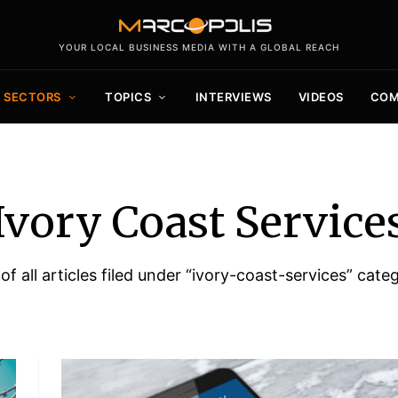
YOUR LOCAL BUSINESS MEDIA WITH A GLOBAL REACH
SECTORS
TOPICS
INTERVIEWS
VIDEOS
COM
Ivory Coast Service
 of all articles filed under “ivory-coast-services” cate