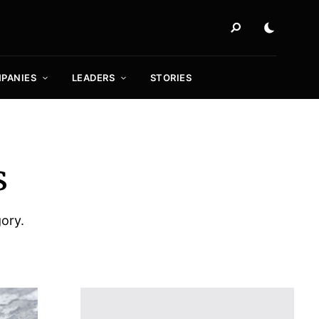
PANIES
LEADERS
STORIES
s
gory.