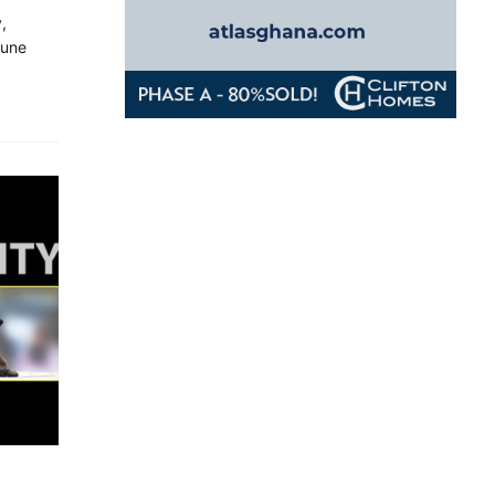
,
 une