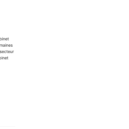
binet
omaines
 secteur
binet