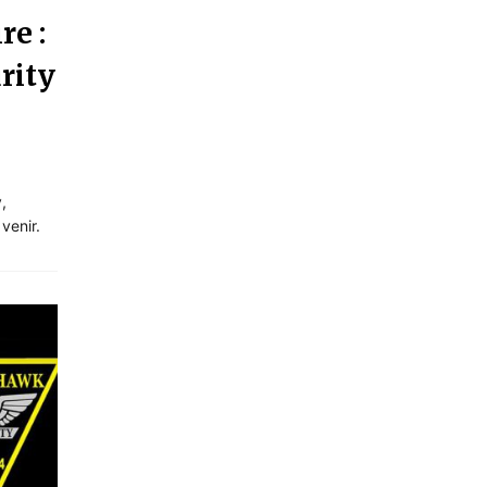
re :
rity
,
venir.