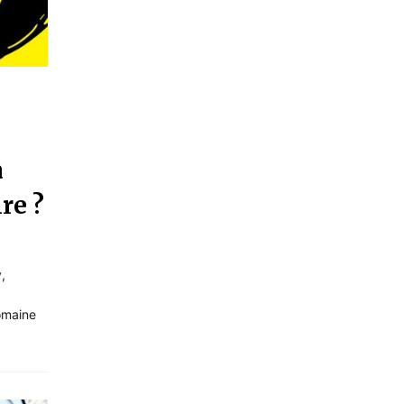
a
re ?
,
domaine