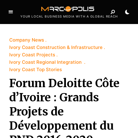
YOUR LOCAL BUSINESS MEDIA WITH A GLOBAL REACH
Company News
Ivory Coast Construction & Infrastructure
Ivory Coast Projects
Ivory Coast Regional Integration
Ivory Coast Top Stories
Forum Deloitte Côte
d’Ivoire : Grands
Projets de
Développement du