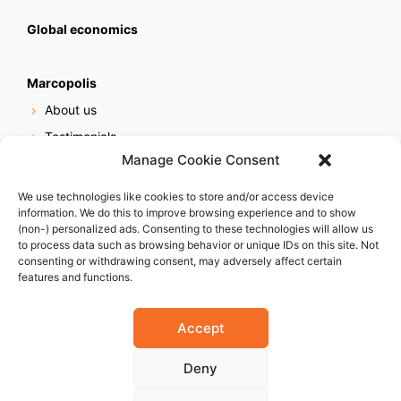
Global economics
Marcopolis
About us
Testimonials
Manage Cookie Consent
Our services
Online reputation service
We use technologies like cookies to store and/or access device
information. We do this to improve browsing experience and to show
Careers
(non-) personalized ads. Consenting to these technologies will allow us
Contact us
to process data such as browsing behavior or unique IDs on this site. Not
consenting or withdrawing consent, may adversely affect certain
features and functions.
Accept
Deny
© 2023 Marcopolis LLC. ALL Rights Reserved