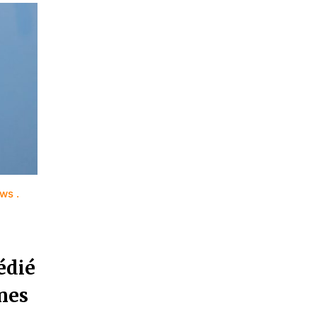
ews
édié
nes