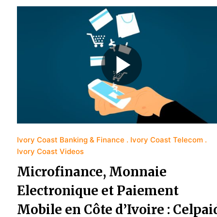
Ivory Coast Banking & Finance
Ivory Coast Telecom
Ivory Coast Videos
Microfinance, Monnaie
Electronique et Paiement
Mobile en Côte d’Ivoire : Celpai