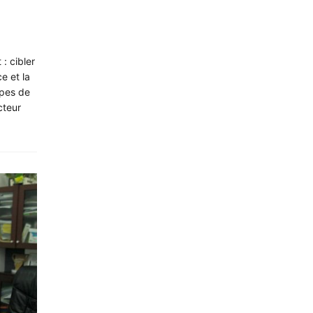
: cibler
e et la
upes de
cteur