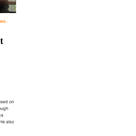
ews
t
used on
rough
ca
He also