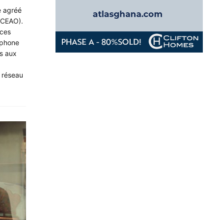
e agréé
(BCEAO).
ices
léphone
es aux
n réseau