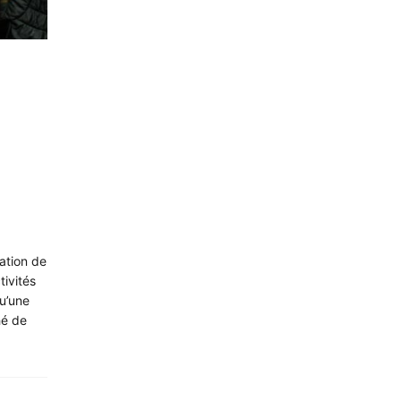
ation de
tivités
qu’une
hé de