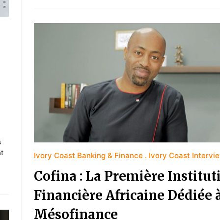
s
t
Ivory Coast Banking & Finance
Ivory Coast Intervi
Cofina : La Première Institut
Financière Africaine Dédiée à
Mésofinance