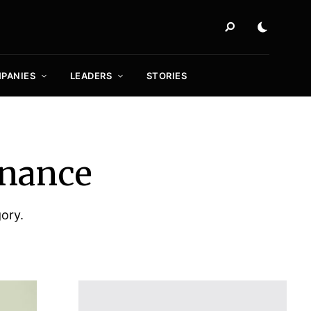
PANIES
LEADERS
STORIES
inance
gory.