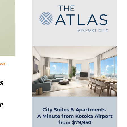
ews
s
e