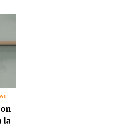
ews
ion
 la