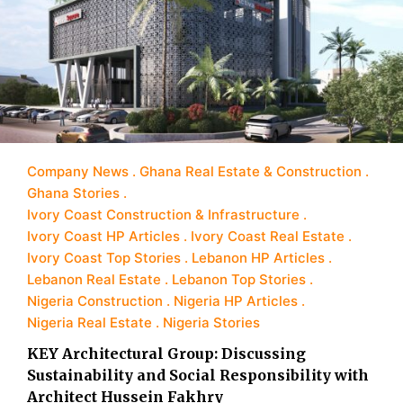
Company News
Ghana Real Estate & Construction
Ghana Stories
Ivory Coast Construction & Infrastructure
Ivory Coast HP Articles
Ivory Coast Real Estate
Ivory Coast Top Stories
Lebanon HP Articles
Lebanon Real Estate
Lebanon Top Stories
Nigeria Construction
Nigeria HP Articles
Nigeria Real Estate
Nigeria Stories
KEY Architectural Group: Discussing
Sustainability and Social Responsibility with
Architect Hussein Fakhry