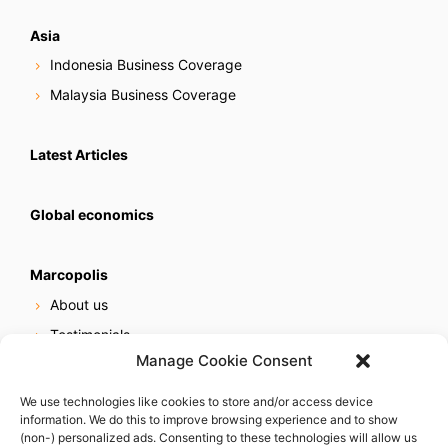
Asia
Indonesia Business Coverage
Malaysia Business Coverage
Latest Articles
Global economics
Marcopolis
About us
Testimonials
Manage Cookie Consent
Our services
Online reputation service
We use technologies like cookies to store and/or access device
information. We do this to improve browsing experience and to show
Careers
(non-) personalized ads. Consenting to these technologies will allow us