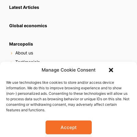
Latest Articles
Global economics
Marcopolis
About us
Testimonials
Manage Cookie Consent
Our services
Online reputation service
We use technologies like cookies to store and/or access device
information. We do this to improve browsing experience and to show
Careers
(non-) personalized ads. Consenting to these technologies will allow us
Contact us
to process data such as browsing behavior or unique IDs on this site. Not
consenting or withdrawing consent, may adversely affect certain
features and functions.
Accept