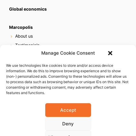
Global economics
Marcopolis
About us
Testimonials
Manage Cookie Consent
Our services
Online reputation service
We use technologies like cookies to store and/or access device
information. We do this to improve browsing experience and to show
Careers
(non-) personalized ads. Consenting to these technologies will allow us
Contact us
to process data such as browsing behavior or unique IDs on this site. Not
consenting or withdrawing consent, may adversely affect certain
features and functions.
Accept
Deny
© 2023 Marcopolis LLC. ALL Rights Reserved