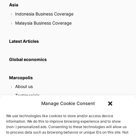
Asia
Indonesia Business Coverage
Malaysia Business Coverage
Latest Articles
Global economics
Marcopolis
About us
Testimonials
Manage Cookie Consent
Our services
Online reputation service
We use technologies like cookies to store and/or access device
information. We do this to improve browsing experience and to show
Careers
(non-) personalized ads. Consenting to these technologies will allow us
Contact us
to process data such as browsing behavior or unique IDs on this site. Not