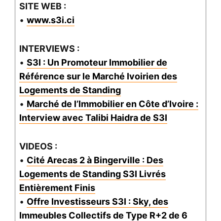
SITE WEB :
•
www.s3i.ci
INTERVIEWS :
•
S3I : Un Promoteur Immobilier de
Référence sur le Marché Ivoirien des
Logements de Standing
•
Marché de l’Immobilier en Côte d’Ivoire :
Interview avec Talibi Haidra de S3I
VIDEOS :
•
Cité Arecas 2 à Bingerville : Des
Logements de Standing S3I Livrés
Entièrement Finis
•
Offre Investisseurs S3I : Sky, des
Immeubles Collectifs de Type R+2 de 6