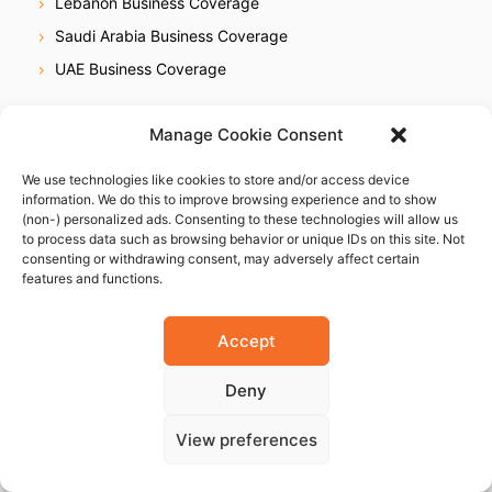
Lebanon Business Coverage
Saudi Arabia Business Coverage
UAE Business Coverage
Manage Cookie Consent
Africa
Egypt Business Coverage
We use technologies like cookies to store and/or access device
Ethiopia Business Coverage
information. We do this to improve browsing experience and to show
(non-) personalized ads. Consenting to these technologies will allow us
Ghana Business Coverage
to process data such as browsing behavior or unique IDs on this site. Not
consenting or withdrawing consent, may adversely affect certain
Ivory Coast Business Coverage
features and functions.
Kenya Business Coverage
Libya Business Coverage
Accept
Mauritius Business Coverage
Deny
Morocco Business Coverage
Mozambique Business Coverage
View preferences
Nigeria Business Coverage