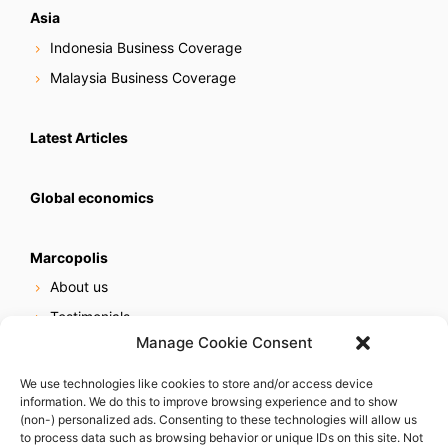
Asia
Indonesia Business Coverage
Malaysia Business Coverage
Latest Articles
Global economics
Marcopolis
About us
Testimonials
Manage Cookie Consent
Our services
Online reputation service
We use technologies like cookies to store and/or access device
information. We do this to improve browsing experience and to show
Careers
(non-) personalized ads. Consenting to these technologies will allow us
Contact us
to process data such as browsing behavior or unique IDs on this site. Not