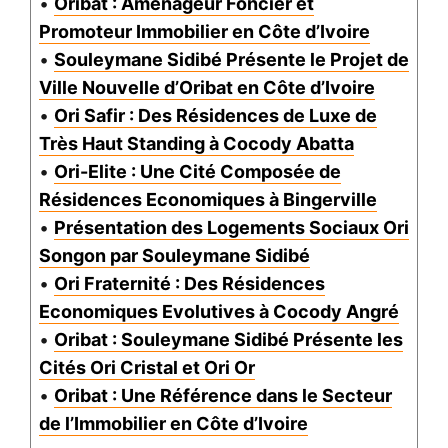
•
Oribat : Aménageur Foncier et
Promoteur Immobilier en Côte d’Ivoire
•
Souleymane Sidibé Présente le Projet de
Ville Nouvelle d’Oribat en Côte d’Ivoire
•
Ori Safir : Des Résidences de Luxe de
Très Haut Standing à Cocody Abatta
•
Ori-Elite : Une Cité Composée de
Résidences Economiques à Bingerville
•
Présentation des Logements Sociaux Ori
Songon par Souleymane Sidibé
•
Ori Fraternité : Des Résidences
Economiques Evolutives à Cocody Angré
•
Oribat : Souleymane Sidibé Présente les
Cités Ori Cristal et Ori Or
•
Oribat : Une Référence dans le Secteur
de l’Immobilier en Côte d’Ivoire