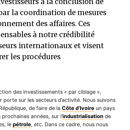
investisseurs à la conclusion de
par la coordination de mesures
onnement des affaires. Ces
ensables à notre crédibilité
sseurs internationaux et visent
érer les procédures
tion des investissements « par ciblage »,
er porte sur les secteurs d’activité. Nous suivons
 République, de faire de la
Côte d’Ivoire
un pays
 prochaines années, sur l’
industrialisation
de
es, le
pétrole
, etc. Dans ce cadre, nous nous