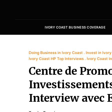
IVORY COAST BUSINESS COVERAGE
Doing Business in Ivory Coast
Invest in Ivor
Ivory Coast HP Top Interviews
Ivory Coast I
Centre de Promo
Investissements 
Interview avec