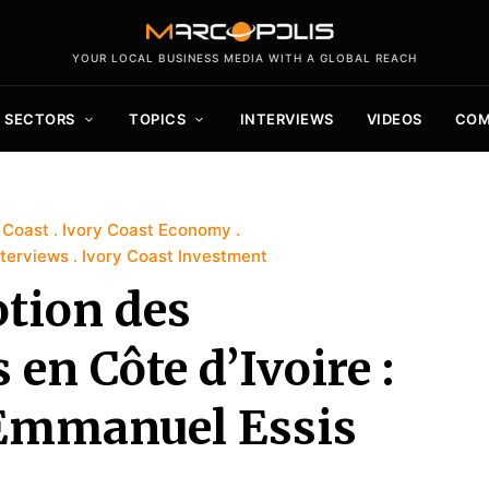
YOUR LOCAL BUSINESS MEDIA WITH A GLOBAL REACH
SECTORS
TOPICS
INTERVIEWS
VIDEOS
COM
y Coast
Ivory Coast Economy
nterviews
Ivory Coast Investment
tion des
en Côte d’Ivoire :
 Emmanuel Essis