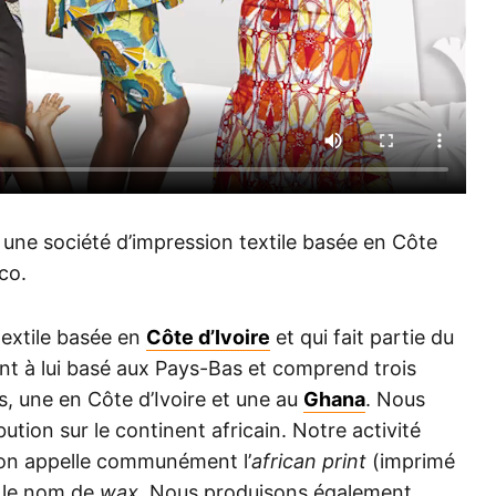
, une société d’impression textile basée en Côte
sco.
textile basée en
Côte d’Ivoire
et qui fait partie du
ant à lui basé aux Pays-Bas et comprend trois
s, une en Côte d’Ivoire et une au
Ghana
. Nous
tion sur le continent africain. Notre activité
l’on appelle communément l’
african print
(imprimé
ù le nom de
wax
. Nous produisons également