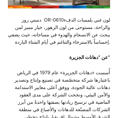
OR-0610لون غني بلمسات الدفء
دستي روز
والراحة، مستوحى من لون الزهور، خيار مميز لمن
يبحث عن الانسجام والهدوء في مساحاته، حيث يضفي
إحساساً بالاسترخاء والتناغم في أيام الشتاء الباردة.
“
عن “دهانات الجزيرة
أُسست «
دهانات الجزيرة
» عام 1979 في الرياض
باعتبارها شركة متخصّصة في تصنيع وإنتاج وتصدير
دهانات عالية الجودة، ووفق أعلى معايير الاستدامة
والأمن البيئي، ونجحت الشركة على مدى العقود
الماضية في ترسيخ ريادتها بصفتها واحدةً من أبرز
الشركات المصنّعة للدهانات والأصباغ في منطقة
الشرق الأوسط وشمال إفريقيا، بإنتاج يتخطى