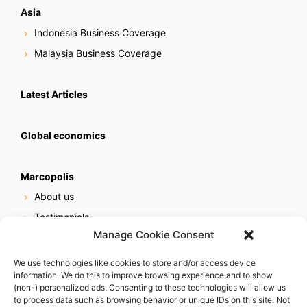
Asia
Indonesia Business Coverage
Malaysia Business Coverage
Latest Articles
Global economics
Marcopolis
About us
Testimonials
Manage Cookie Consent
Our services
Online reputation service
We use technologies like cookies to store and/or access device
information. We do this to improve browsing experience and to show
Careers
(non-) personalized ads. Consenting to these technologies will allow us
Contact us
to process data such as browsing behavior or unique IDs on this site. Not