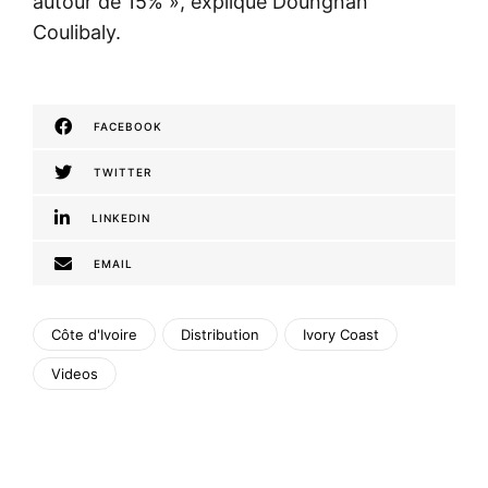
autour de 15% », explique Doungnan
Coulibaly.
FACEBOOK
TWITTER
LINKEDIN
EMAIL
Côte d'Ivoire
Distribution
Ivory Coast
Videos