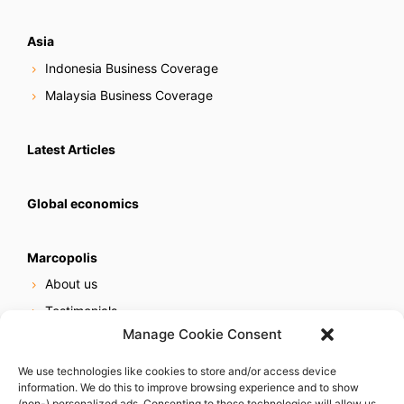
Asia
Indonesia Business Coverage
Malaysia Business Coverage
Latest Articles
Global economics
Marcopolis
About us
Testimonials
Manage Cookie Consent
Our services
Online reputation service
We use technologies like cookies to store and/or access device
information. We do this to improve browsing experience and to show
Careers
(non-) personalized ads. Consenting to these technologies will allow us