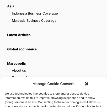
Asia
Indonesia Business Coverage
Malaysia Business Coverage
Latest Articles
Global economics
Marcopolis
About us
Testimonials
Manage Cookie Consent
Our services
Online reputation service
We use technologies like cookies to store and/or access device
information. We do this to improve browsing experience and to show
Careers
(non-) personalized ads. Consenting to these technologies will allow us
Contact us
to process data such as browsing behavior or unique IDs on this site. Not