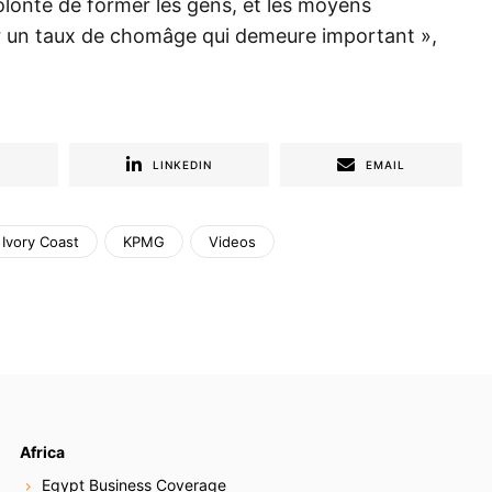
volonté de former les gens, et les moyens
ber un taux de chomâge qui demeure important »,
R
LINKEDIN
EMAIL
Ivory Coast
KPMG
Videos
Africa
Egypt Business Coverage