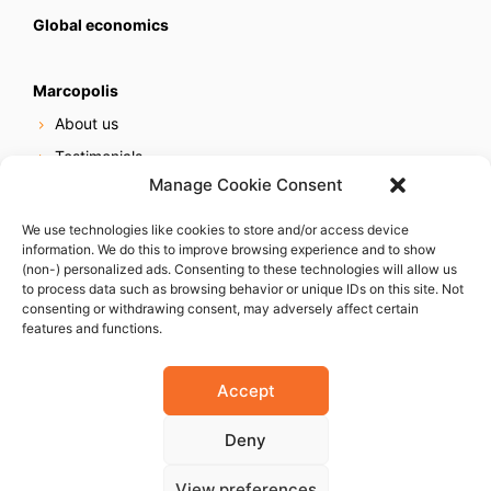
Global economics
Marcopolis
About us
Testimonials
Manage Cookie Consent
Our services
Online reputation service
We use technologies like cookies to store and/or access device
information. We do this to improve browsing experience and to show
Careers
(non-) personalized ads. Consenting to these technologies will allow us
Contact us
to process data such as browsing behavior or unique IDs on this site. Not
consenting or withdrawing consent, may adversely affect certain
features and functions.
Accept
Deny
© 2023 Marcopolis LLC. ALL Rights Reserved
View preferences